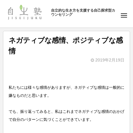
ュ
塾
コ
ー
自立的な生き方を支援する自己探求型カ
ン
ウンセリング
自
メ
テ
ニ
生
ュ
ン
塾
ー
ツ
ネガティブな感情、ポジティブな感
へ
情
ス
キ
2019年2月19日
b
ッ
y
プ
自
私たちには様々な感情がありますが、ネガティブな感情は一般的に
生
嫌なものだと思います。
塾
でも、振り返ってみると、私はこれまでネガティブな感情のおかげ
で自分のパターンに気づくことができています。