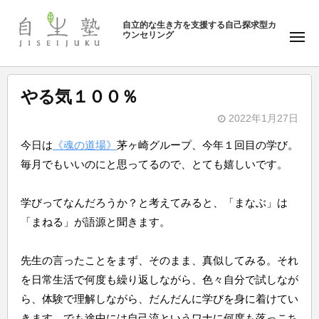
ュ
塾
コ
ー
自立的な生き方を支援する自己探求型カ
ン
ウンセリング
自
メ
テ
ニ
生
ュ
ン
塾
ー
ツ
やる気１００％
へ
2022年1月27日
ス
b
キ
今日は
《魂の道場》
茅ヶ崎グループ、今年１回目の学び。
y
ッ
毎月でもいいのにと思ってるので、とても嬉しいです。
自
プ
生
学びってなんだろうか？と考えてみると、「まなぶ」は
塾
「まねる」が語源と聞きます。
先生の言ったことをまず、そのまま、真似してみる。それ
を日常生活で何度も繰り返しながら、色々自分で試しなが
ら、体験で理解しながら、だんだんに学びを身に着けてい
きます。でも途中には自己流というワナに何度も落っこち