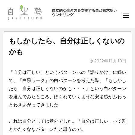
ュ
塾
コ
ー
自立的な生き方を支援する自己探求型カ
ン
ウンセリング
自
メ
テ
ニ
生
ュ
ン
塾
ー
ツ
もしかしたら、自分は正しくないの
へ
かも
ス
キ
2022年11月10日
b
ッ
「自分は正しい」というパターンへの「語りかけ」に続い
y
プ
て、「
白黒ワーク」の白パターンを考えた際、「もしかし
自
たら、
自分は正しくないのかも・・・」
という白パターン
生
を選んでみたところ、
ほぐれていくような安堵感がふわっ
塾
とわきあがってきました。
これは自分としては意外でした。「自分は正しい」
って割
とかたくななパターンだと思うので。