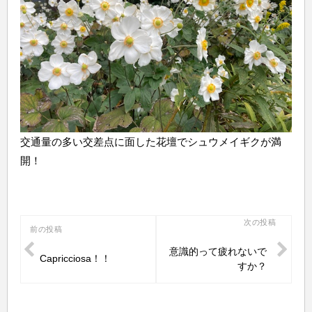
交通量の多い交差点に面した花壇でシュウメイギクが満
開！
投
次の投稿
前の投稿
稿
意識的って疲れないで
Capricciosa！！
ナ
すか？
ビ
ゲ