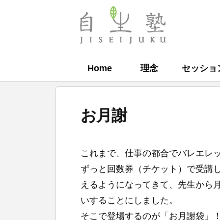
コ
ン
自
テ
生
ン
塾
Home
理念
セッショ
ツ
へ
ス
お月謝
キ
ッ
b
プ
これまで、仕事の都合でバレエレ
y
ずっと回数券（チケット）で受講
自
えるようになってきて、先生から
生
いすることにしました。
塾
そこで登場するのが「お月謝袋」