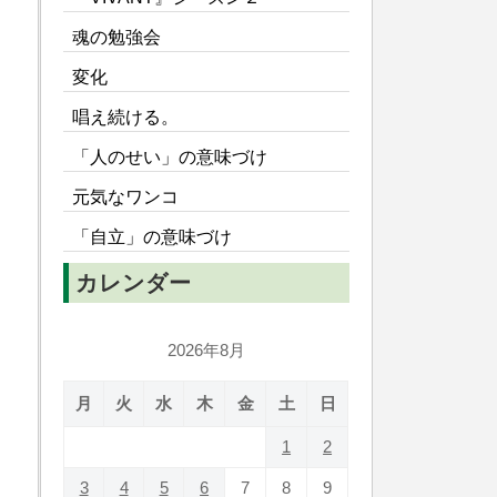
魂の勉強会
変化
唱え続ける。
「人のせい」の意味づけ
元気なワンコ
「自立」の意味づけ
カレンダー
2026年8月
月
火
水
木
金
土
日
1
2
3
4
5
6
7
8
9