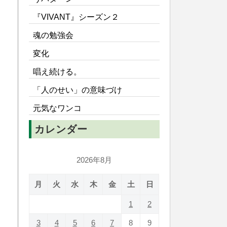
『VIVANT』シーズン２
魂の勉強会
変化
唱え続ける。
「人のせい」の意味づけ
元気なワンコ
カレンダー
2026年8月
月
火
水
木
金
土
日
1
2
3
4
5
6
7
8
9