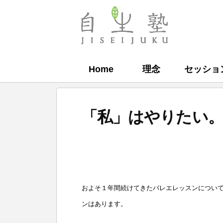
コ
ン
自
テ
生
ン
塾
Home
理念
セッショ
ツ
へ
ス
「私」はやりたい
キ
ッ
b
プ
y
自
およそ１年間続けてきたバレエレッスンについ
生
ンはあります。
塾