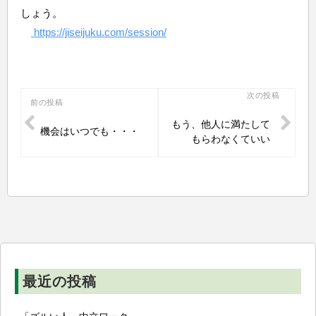
しょう。
https://jiseijuku.com/session/
投
次の投稿
前の投稿
稿
もう、他人に満たして
機会はいつでも・・・
ナ
もらわなくていい
ビ
ゲ
ー
シ
ョ
ン
最近の投稿