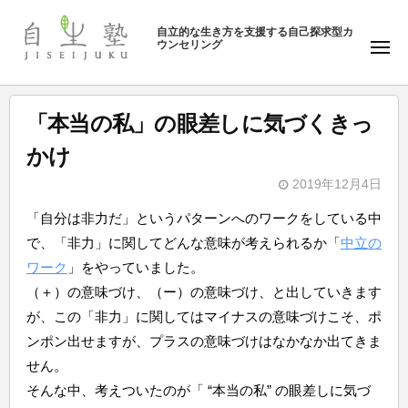
ュ
塾
コ
ー
自立的な生き方を支援する自己探求型カ
ン
ウンセリング
自
メ
テ
ニ
生
ュ
ン
塾
ー
ツ
「本当の私」の眼差しに気づくきっ
へ
かけ
ス
キ
2019年12月4日
b
ッ
「自分は非力だ」というパターンへのワークをしている中
y
プ
で、「非力」に関してどんな意味が考えられるか「
中立の
自
ワーク
」をやっていました。
生
（＋）の意味づけ、（ー）の意味づけ、と出していきます
塾
が、この「非力」に関してはマイナスの意味づけこそ、ポ
ンポン出せますが、プラスの意味づけはなかなか出てきま
せん。
そんな中、考えついたのが「 “本当の私” の眼差しに気づ