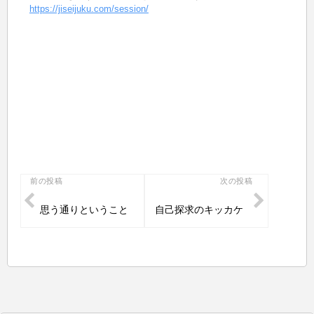
https://jiseijuku.com/session/
投
前の投稿
次の投稿
稿
思う通りということ
自己探求のキッカケ
ナ
ビ
ゲ
ー
シ