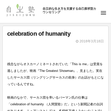
ュ
塾
コ
ー
自立的な生き方を支援する自己探求型カ
ン
ウンセリング
自
メ
テ
ニ
生
ュ
ン
塾
ー
ツ
celebration of humanity
へ
2018年3月18日
ス
b
キ
y
ッ
自
プ
残念ながらオスカーノミネートされていた「This is me」は受賞を
生
逃しましたが、映画『The Greatest Showman』、見ました。実在
塾
したサーカス団（リングリングサーカスの前身）のお話がもとにな
っているんですね。
映画のなかで、サーカス団を率いるバーマン氏の仕事は
「celebration of humanity （人間賛歌）だ」という新聞記者の台詞
があります。ニュアンスとしては、多様性万歳！みたいなことでし