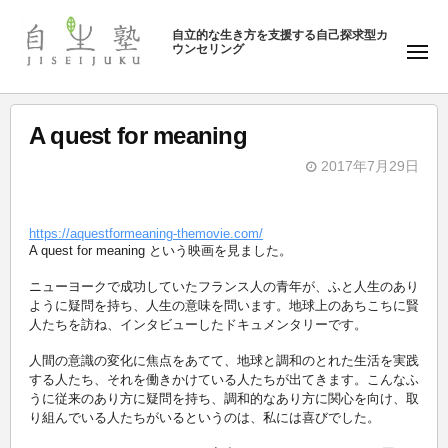
ュ
塾
コ
ー
自立的な生き方を支援する自己探求型カ
ン
ウンセリング
自
メ
テ
ニ
生
ュ
ン
塾
ー
ツ
A quest for meaning
へ
2017年7月29日
ス
b
キ
y
ッ
https://aquestformeaning-themovie.com/
自
A quest for meaning という映画を見ました。
プ
生
ニューヨークで成功していたフランス人の青年が、ふと人生のあり
塾
ように疑問を持ち、人生の意味を問います。地球上のあちこちに賢
人たちを訪ね、インタビューしたドキュメンタリーです。
人間の意識の変化に焦点をあてて、地球と調和のとれた生活を実践
する人たち、それを働きかけている人たちが出てきます。こんなふ
うに従来のあり方に疑問を持ち、調和的なあり方に関心を向け、取
り組んでいる人たちがいるというのは、私には喜びでした。