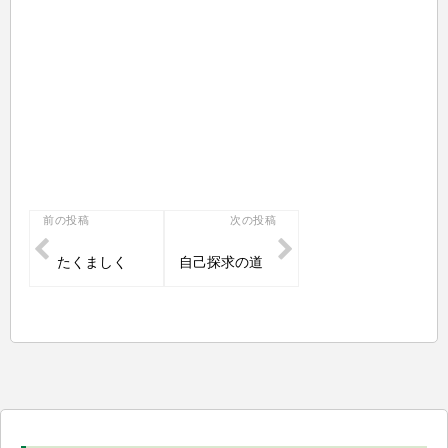
投
前の投稿
次の投稿
稿
たくましく
自己探求の道
ナ
ビ
ゲ
ー
シ
ョ
ン