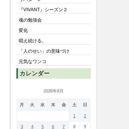
『VIVANT』シーズン２
魂の勉強会
変化
唱え続ける。
「人のせい」の意味づけ
元気なワンコ
カレンダー
2026年8月
月
火
水
木
金
土
日
1
2
3
4
5
6
7
8
9