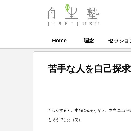
コ
ン
自
テ
生
ン
塾
Home
理念
セッショ
ツ
へ
ス
苦手な人を自己探求
キ
ッ
b
プ
y
自
もしかすると、本当に偉そうな人、本当に上か
生
もそうでした（笑）
塾