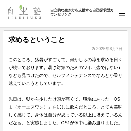
ュ
塾
コ
ー
自立的な生き方を支援する自己探求型カ
ン
ウンセリング
自
メ
テ
ニ
生
ュ
ン
塾
ー
ツ
求めるということ
へ
2025年8月7日
ス
b
キ
このところ、猛暑がすごくて、何かしらの涼を求める日々
y
ッ
が続いております。暑さ対策のためのツボ（壺ではない）
自
プ
なども見つけたので、セルフメンテナンスでなんとか乗り
生
越えていこうとしています。
塾
先日は、朝から少しだけ頭が痛くて、職場にあった「OS
１（オーエスワン）」を試しに飲んだところ、とても美味
しく感じて、身体は自分が思っている以上に堪えているん
だなぁ、と実感しました。OS1が体中に染み渡りました。