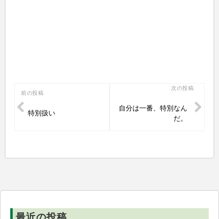
投
次の投稿
前の投稿
稿
自分は一番、特別なん
特別扱い
ナ
だ。
ビ
ゲ
ー
シ
ョ
ン
最近の投稿