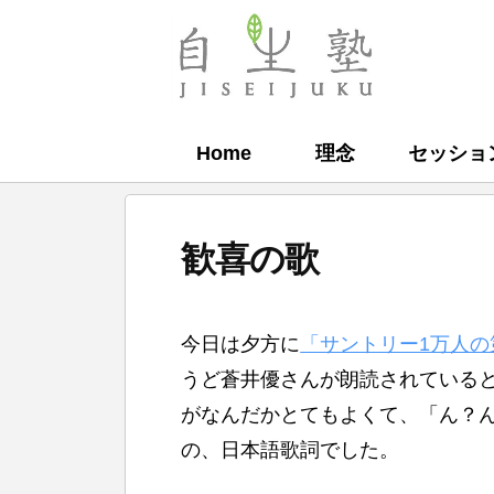
コ
ン
自
テ
生
ン
塾
Home
理念
セッショ
ツ
へ
ス
歓喜の歌
キ
ッ
b
プ
今日は夕方に
「サントリー1万人の
y
うど蒼井優さんが朗読されている
自
がなんだかとてもよくて、「ん？
生
の、日本語歌詞でした。
塾