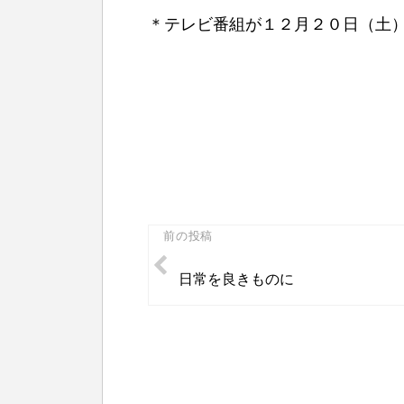
＊テレビ番組が１２月２０日（土
投
前の投稿
稿
日常を良きものに
ナ
ビ
ゲ
ー