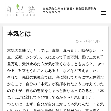
ュ
塾
コ
ー
自立的な生き方を支援する自己探求型カ
ン
ウンセリング
自
メ
テ
ニ
生
ュ
ン
塾
ー
ツ
本気とは
へ
2021年11月2日
ス
b
キ
本気の意味づけとしては、真摯、真っ直ぐ、嘘がない、正
y
ッ
直、必死、シンプル、人によって千差万別、受け止めも千
自
プ
差万別、受け止めた方が気が重くなることもある？、ぶつ
生
かる、対立をうむこともある？ などなど考えました。
塾
それで、先日の勉強会では、魂に関してともに学ぶ仲間だ
からこそ、自分の「本気」が発揮されたように考えていた
のですが、自らの態度をちょっと振り返ってみると、「本
気」は誰に対しても発揮してるかも〜と思いました。
つまりは、まず、自分が自分に対して本気なんだ・・と気
づいたんです。自分は自分に対して嘘がない。真っ直ぐ。