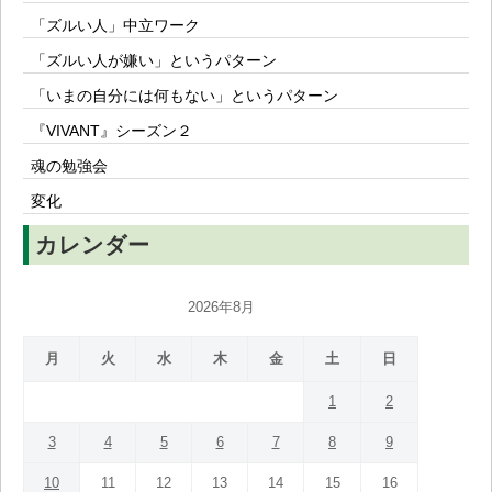
「ズルい人」中立ワーク
「ズルい人が嫌い」というパターン
「いまの自分には何もない」というパターン
『VIVANT』シーズン２
魂の勉強会
変化
カレンダー
2026年8月
月
火
水
木
金
土
日
1
2
3
4
5
6
7
8
9
10
11
12
13
14
15
16