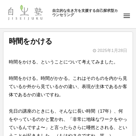
ュ
塾
コ
ー
自立的な生き方を支援する自己探求型カ
ン
ウンセリング
自
メ
テ
ニ
生
ュ
ン
塾
ー
ツ
時間をかける
へ
2025年1月28日
ス
b
キ
時間をかける、ということについて考えてみました。
y
ッ
自
プ
時間をかける。時間がかかる。これはそのものを内から見
生
ているか外から見ているかの違い、表現が主体であるか客
塾
体であるかの違いですね。
先日の講座のときにも、そんなに長い時間（17年）、何
をやっているのかと驚かれ、「非常に地味なワークをやっ
ているんですよ〜」と言ったらさらに唖然とされる、とい
うことが起きました。（もはやネタですね。笑。）