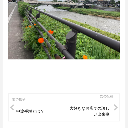
投
次の投稿
前の投稿
稿
大好きなお店での珍し
中途半端とは？
ナ
い出来事
ビ