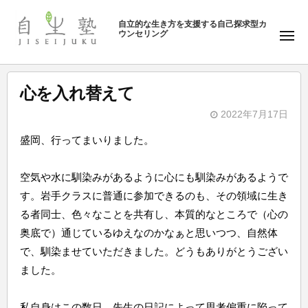
ュ
塾
コ
ー
自立的な生き方を支援する自己探求型カ
ン
ウンセリング
自
メ
テ
ニ
生
ュ
ン
塾
ー
ツ
心を入れ替えて
へ
2022年7月17日
ス
b
キ
盛岡、行ってまいりました。
y
ッ
自
プ
空気や水に馴染みがあるように心にも馴染みがあるようで
生
す。岩手クラスに普通に参加できるのも、その領域に生き
塾
る者同士、色々なことを共有し、本質的なところで（心の
奥底で）通じているゆえなのかなぁと思いつつ、自然体
で、馴染ませていただきました。どうもありがとうござい
ました。
私自身はこの数日、先生の日記によって思考偏重に陥って