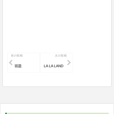
投
前の投稿
次の投稿
稿
宿題
LA LA LAND
ナ
ビ
ゲ
ー
シ
ョ
ン