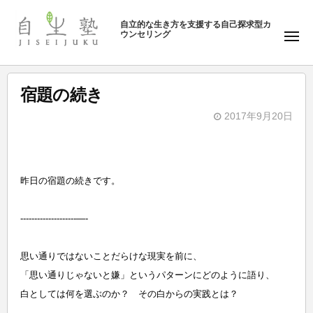
ュ
塾
コ
ー
自立的な生き方を支援する自己探求型カ
ン
ウンセリング
自
メ
テ
ニ
生
ュ
ン
塾
ー
ツ
宿題の続き
へ
2017年9月20日
ス
b
キ
y
ッ
自
プ
昨日の宿題の続きです。
生
塾
--------------------—-
思い通りではないことだらけな現実を前に、
「思い通りじゃないと嫌」というパターンにどのように語り、
白としては何を選ぶのか？ その白からの実践とは？