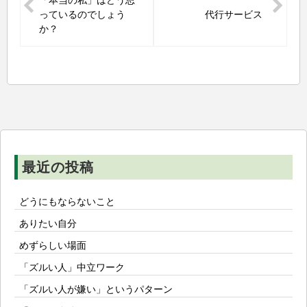
「本当の私」はどう思
ナ
っているのでしょう
代行サービス
ビ
か？
ゲ
ー
シ
ョ
ン
最近の投稿
どうにもならないこと
ありたい自分
めずらしい場面
「ズルい人」中立ワーク
「ズルい人が嫌い」というパターン