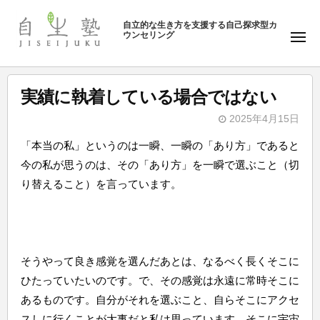
ュ
塾
コ
ー
自立的な生き方を支援する自己探求型カ
ン
ウンセリング
自
メ
テ
ニ
生
ュ
ン
塾
ー
ツ
実績に執着している場合ではない
へ
2025年4月15日
ス
b
キ
「本当の私」というのは一瞬、一瞬の「あり方」であると
y
ッ
今の私が思うのは、その「あり方」を一瞬で選ぶこと（切
自
プ
り替えること）を言っています。
生
塾
そうやって良き感覚を選んだあとは、なるべく長くそこに
ひたっていたいのです。で、その感覚は永遠に常時そこに
あるものです。自分がそれを選ぶこと、自らそこにアクセ
スしに行くことが大事だと私は思っています。そこに宇宙