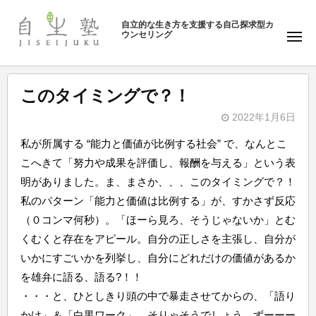
ュ
塾
コ
ー
自立的な生き方を支援する自己探求型カ
ン
ウンセリング
自
メ
テ
ニ
生
ュ
ン
塾
ー
ツ
このタイミングで？！
へ
2022年1月6日
ス
b
キ
私が所属する “能力と価値が比例する社会” で、なんとこ
y
ッ
こへきて「努力や成果を評価し、報酬を与える」という表
自
プ
明がありました。ま、まさか、、、このタイミングで？！
生
私のパターン「能力と価値は比例する」が、すかさず反応
塾
（０コンマ何秒）。「ほーら見ろ、そうじゃないか」とむ
くむくと存在をアピール。自分の正しさを主張し、自分が
いかにすごいかを列挙し、自分にどれだけの価値があるか
を雄弁に語る、語る?！！
・・・と、ひとしきり頭の中で暴走させてからの、「語り
かけ」＆「白黒ワーク」。そりゃそうでしょう。ずーーー