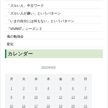
「ズルい人」中立ワーク
「ズルい人が嫌い」というパターン
「いまの自分には何もない」というパターン
『VIVANT』シーズン２
魂の勉強会
変化
カレンダー
2022年8月
月
火
水
木
金
土
日
1
2
3
4
5
6
7
8
9
10
11
12
13
14
15
16
17
18
19
20
21