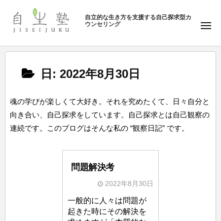
ュ
塾
コ
ー
自立的な生き方を支援する自己探求型カ
ン
ウンセリング
自
メ
テ
ニ
生
ュ
ン
塾
ー
ツ
日:
2022年8月30日
へ
ス
キ
魂の学びが楽しくて大好き。それを究めたくて、日々自分と
ッ
向き合い、自己探求をしています。自己探求とは自己観察の
プ
連続です。このブログはそんな私の “観察日記” です。
問題解決考
2022年8月30日
b
一般的に人々は問題が
y
起きた時にその解決を
自