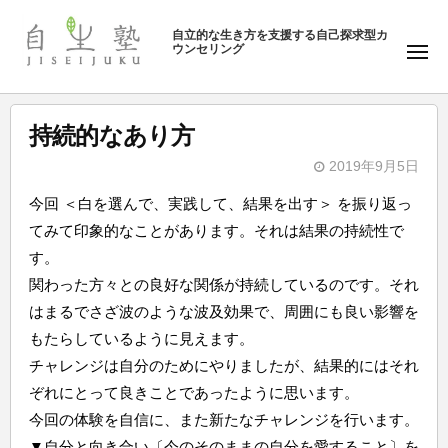
ュ
塾
コ
ー
自立的な生き方を支援する自己探求型カ
ン
ウンセリング
自
メ
テ
ニ
生
ュ
ン
塾
ー
ツ
持続的なあり方
へ
2019年9月5日
ス
b
キ
今回 ＜白を選んで、実践して、結果を出す＞ を振り返っ
y
ッ
てみて印象的なことがあります。それは結果の持続性で
自
プ
す。
生
関わった方々との良好な関係が持続しているのです。それ
塾
はまるでさざ波のような波及効果で、周囲にも良い影響を
もたらしているように見えます。
チャレンジは自分のためにやりましたが、結果的にはそれ
ぞれにとって良きことであったように思います。
今回の体験を自信に、また新たなチャレンジを行います。
▼自分と向き合い〔今のそのままの自分を愛すること〕を