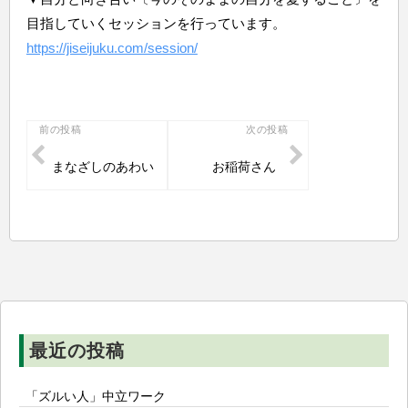
目指していくセッションを行っています。
https://jiseijuku.com/session/
投
前の投稿
次の投稿
稿
まなざしのあわい
お稲荷さん
ナ
ビ
ゲ
ー
シ
ョ
ン
最近の投稿
「ズルい人」中立ワーク