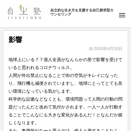
ュ
塾
コ
ー
自立的な生き方を支援する自己探求型カ
ン
ウンセリング
自
メ
テ
ニ
生
ュ
ン
塾
ー
ツ
影響
へ
2020年4月10日
ス
b
キ
地球上にいる７７億人全員がなんらかの形で影響を受けて
y
ッ
いると思われるコロナウィルス。
自
プ
人間が外出禁止になることで街の空気がキレイになった
生
り、飛行機も減便されていますし、地球にとってとても良
塾
い環境になっている気がします。
科学的な証拠などなくとも、環境問題って人間の行動の問
題だったんだと改めて気付かされます。一人一人が行動す
ることでこんなにも大きな変化があるんだ！となんだか嬉
しくなります。
また、象徴的だなーと思うのは、他人と接することなく