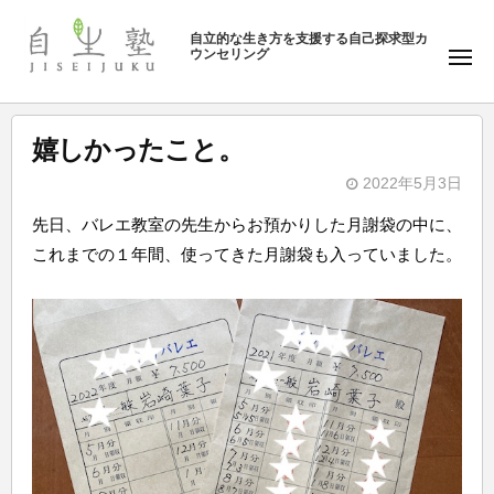
ュ
塾
コ
ー
自立的な生き方を支援する自己探求型カ
ン
ウンセリング
自
メ
テ
ニ
生
ュ
ン
塾
ー
ツ
嬉しかったこと。
へ
2022年5月3日
ス
b
キ
先日、バレエ教室の先生からお預かりした月謝袋の中に、
y
ッ
これまでの１年間、使ってきた月謝袋も入っていました。
自
プ
生
塾