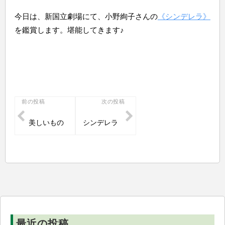
今日は、新国立劇場にて、小野絢子さんの
《シンデレラ》
を鑑賞します。堪能してきます♪
投
前の投稿
次の投稿
稿
美しいもの
シンデレラ
ナ
ビ
ゲ
ー
シ
ョ
ン
最近の投稿