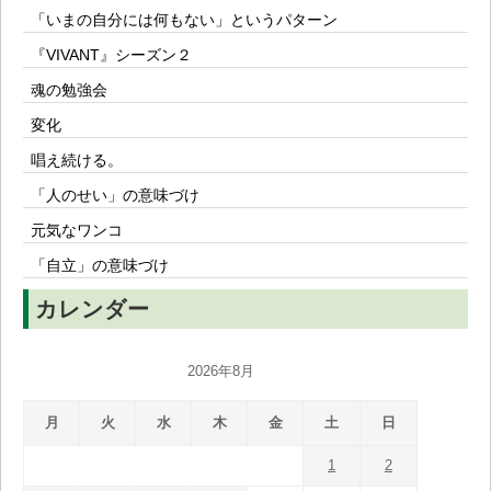
「いまの自分には何もない」というパターン
『VIVANT』シーズン２
魂の勉強会
変化
唱え続ける。
「人のせい」の意味づけ
元気なワンコ
「自立」の意味づけ
カレンダー
2026年8月
月
火
水
木
金
土
日
1
2