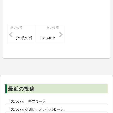
投
前の投稿
次の投稿
稿
その後の稲
FOUJITA
ナ
ビ
ゲ
ー
シ
ョ
ン
最近の投稿
「ズルい人」中立ワーク
「ズルい人が嫌い」というパターン