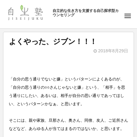
ュ
塾
コ
ー
自立的な生き方を支援する自己探求型カ
ン
ウンセリング
自
メ
テ
ニ
生
ュ
ン
塾
ー
ツ
よくやった、ジブン！！！
へ
2018年8月29日
ス
b
キ
y
ッ
自
プ
「自分の思う通りでないと嫌」というパターンによくあるのが、
生
「自分の思う通りの○○さんじゃないと嫌」という、「相手」を思
塾
う通りにしたい、あるいは、相手が自分の思い通りであってほし
い、というパターンかなぁ、と思います。
そこには、親や家族、旦那さん、奥さん、同僚、友人、ご近所さん
などなど、あらゆる人が当てはまるのではないか、と思います。