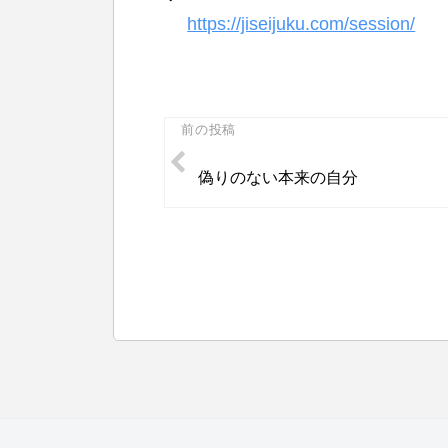
https://jiseijuku.com/session/
投
前の投稿
稿
偽りのない本来の自分
ナ
ビ
ゲ
ー
シ
ョ
ン