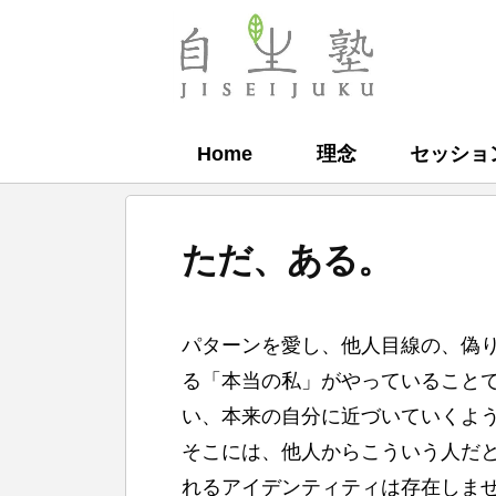
コ
ン
自
テ
生
ン
塾
Home
理念
セッショ
ツ
へ
ス
ただ、ある。
キ
ッ
b
プ
パターンを愛し、他人目線の、偽
y
る「本当の私」がやっていること
自
い、本来の自分に近づいていくよ
生
そこには、他人からこういう人だ
塾
れるアイデンティティは存在しま