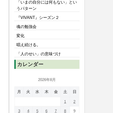
「いまの自分には何もない」とい
うパターン
『VIVANT』シーズン２
魂の勉強会
変化
唱え続ける。
「人のせい」の意味づけ
カレンダー
2026年8月
月
火
水
木
金
土
日
1
2
3
4
5
6
7
8
9