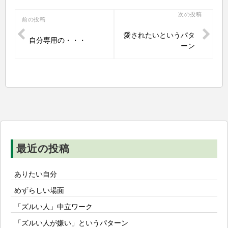
投
次の投稿
前の投稿
稿
愛されたいというパタ
自分専用の・・・
ナ
ーン
ビ
ゲ
ー
シ
ョ
ン
最近の投稿
ありたい自分
めずらしい場面
「ズルい人」中立ワーク
「ズルい人が嫌い」というパターン