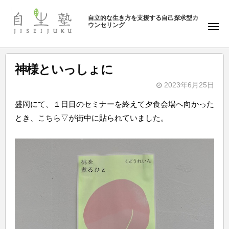
ュ
塾
コ
ー
自立的な生き方を支援する自己探求型カ
ン
ウンセリング
自
メ
テ
ニ
生
ュ
ン
塾
ー
ツ
神様といっしょに
へ
2023年6月25日
ス
b
キ
盛岡にて、１日目のセミナーを終えて夕食会場へ向かった
y
ッ
とき、こちら▽が街中に貼られていました。
自
プ
生
塾