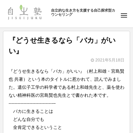
ュ
塾
コ
ー
自立的な生き方を支援する自己探求型カ
ン
ウンセリング
自
メ
テ
ニ
生
ュ
ン
塾
ー
ツ
『どうせ生きるなら「バカ」がい
へ
い』
ス
キ
2021年5月18日
b
ッ
『どうせ生きるなら「バカ」がいい』（村上和雄・宮島賢
y
プ
也 共著）という本のタイトルに惹かれて、読んでみまし
自
た。遺伝子工学の科学者である村上和雄先生と、薬を使わ
生
ない精神科医の宮島賢也先生とで書かれた本です。
塾
------------------------------–
バカに生きることは
どんな自分でも
全肯定できるということ