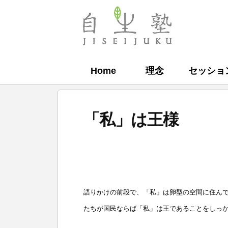
コ
ン
自
テ
生
ン
塾
Home
理念
セッショ
ツ
へ
ス
「私」は王様
キ
ッ
b
プ
y
自
語りかけの前段で、「私」は卵型の空間に住んで
生
たちが国民ならば「私」は王であることをしっ
塾