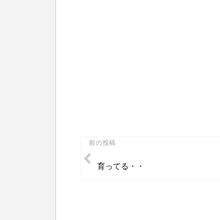
投
前の投稿
稿
育ってる・・
ナ
ビ
ゲ