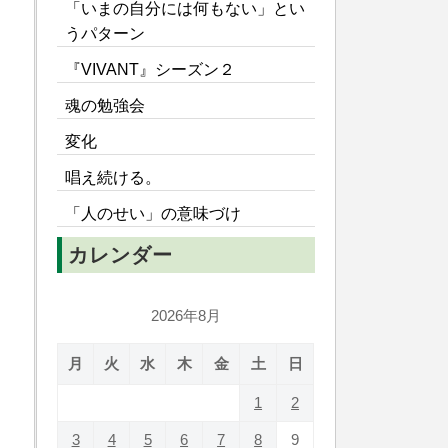
「いまの自分には何もない」とい
うパターン
『VIVANT』シーズン２
魂の勉強会
変化
唱え続ける。
「人のせい」の意味づけ
カレンダー
2026年8月
月
火
水
木
金
土
日
1
2
3
4
5
6
7
8
9