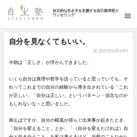
ュ
塾
コ
ー
自立的な生き方を支援する自己探求型カ
ン
ウンセリング
自
メ
テ
ニ
生
ュ
ン
塾
ー
ツ
自分を見なくてもいい。
へ
2022年4月19日
ス
b
キ
今朝は「正しさ」が浮かんできました。
y
ッ
自
プ
いくら自分は真理や哲学を語っていると思っていても、そ
生
れってこれまでの自分の経験から導き出されている「これ
塾
が正しい」「自分は正しい」というパターン・信念なのか
もしれないな～と思いました。
例えばですが、自分の根底が揺らぐ出来事が起きたとき、
「自分を変えること」とか、「（自分を変えたければ）自
分と向き合うこと」を私は考えるけど、当然のことながら