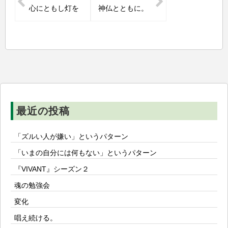
稿
心にともし灯を
神仏とともに。
ナ
ビ
ゲ
ー
シ
ョ
ン
最近の投稿
「ズルい人が嫌い」というパターン
「いまの自分には何もない」というパターン
『VIVANT』シーズン２
魂の勉強会
変化
唱え続ける。