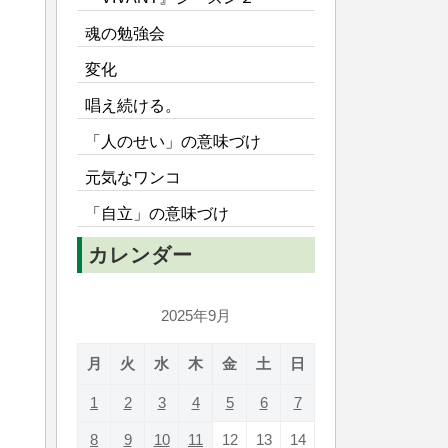
魂の勉強会
変化
唱え続ける。
「人のせい」の意味づけ
元気なワンコ
「自立」の意味づけ
カレンダー
2025年9月
月
火
水
木
金
土
日
1
2
3
4
5
6
7
8
9
10
11
12
13
14