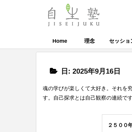
コ
ン
自
テ
生
ン
塾
Home
理念
セッショ
ツ
へ
ス
日:
2025年9月16日
キ
ッ
魂の学びが楽しくて大好き。それを
プ
す。自己探求とは自己観察の連続です。
２５００