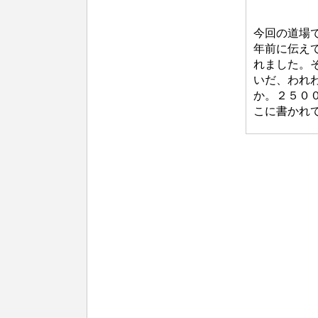
b
今回の道場
y
年前に伝え
れました。
自
いだ、われ
生
か。２５０
塾
こに書かれ