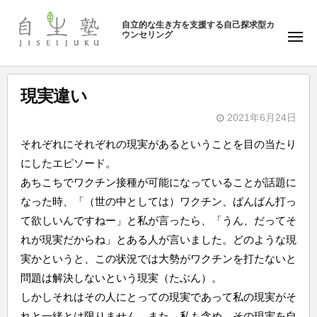
ュ
塾
コ
ー
自立的な生き方を支援する自己探求型カ
ン
ウンセリング
自
メ
テ
ニ
生
ュ
ン
塾
ー
ツ
現実違い
へ
2021年6月24日
ス
b
キ
それぞれにそれぞれの現実があるということを目の当たり
y
ッ
にしたエピソード。
自
プ
あちこちでワクチン接種が可能になっていることが話題に
生
なった時、「（世の中としては）ワクチン、ばんばん打っ
塾
て欲しいんですねー」と私が言ったら、「うん、だってそ
れが現実だからね」とある人が言いました。どのような現
実かというと、この状況では大勢がワクチンを打たないと
問題は解決しないという現実（たぶん）。
しかしそれはその人にとっての現実であって私の現実がそ
れと一緒とは限りません。また、私も含め、その現実を自