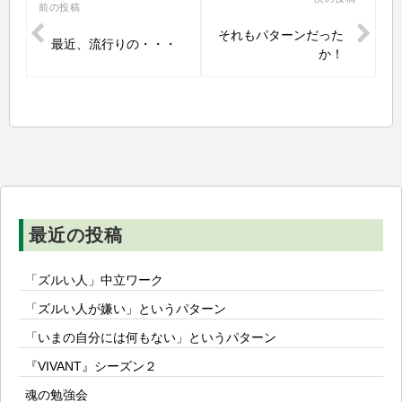
投
前の投稿
稿
それもパターンだった
最近、流行りの・・・
ナ
か！
ビ
ゲ
ー
シ
ョ
ン
最近の投稿
「ズルい人」中立ワーク
「ズルい人が嫌い」というパターン
「いまの自分には何もない」というパターン
『VIVANT』シーズン２
魂の勉強会