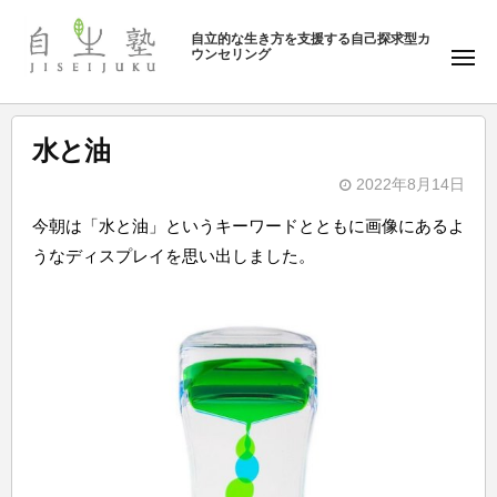
ュ
塾
コ
ー
自立的な生き方を支援する自己探求型カ
ン
ウンセリング
自
メ
テ
ニ
生
ュ
ン
塾
ー
ツ
水と油
へ
2022年8月14日
ス
b
キ
今朝は「水と油」というキーワードとともに画像にあるよ
y
ッ
うなディスプレイを思い出しました。
自
プ
生
塾