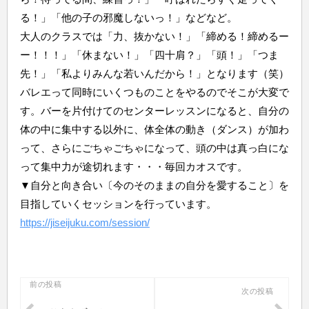
る！」「他の子の邪魔しないっ！」などなど。
大人のクラスでは「力、抜かない！」「締める！締めるー
ー！！！」「休まない！」「四十肩？」「頭！」「つま
先！」「私よりみんな若いんだから！」となります（笑）
バレエって同時にいくつものことをやるのでそこが大変で
す。バーを片付けてのセンターレッスンになると、自分の
体の中に集中する以外に、体全体の動き（ダンス）が加わ
って、さらにごちゃごちゃになって、頭の中は真っ白にな
って集中力が途切れます・・・毎回カオスです。
▼自分と向き合い〔今のそのままの自分を愛すること〕を
目指していくセッションを行っています。
https://jiseijuku.com/session/
投
前の投稿
次の投稿
稿