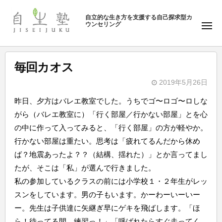
ュ
塾
コ
ー
自立的な生き方を支援する自己探求型カ
ン
ウンセリング
自
メ
テ
ニ
生
ュ
ン
塾
ー
ツ
毎回カオス
へ
2019年5月26日
ス
b
キ
昨日、夕方はバレエ教室でした。うちでゴ〜ロゴ〜ロしな
y
ッ
がら（バレエ教室に）「行く部屋／行かない部屋」とを心
自
プ
の中に作って入ってみると、「行く部屋」の方が軽やか。
生
行かない部屋は重たい。思考は「疲れてるんだから休め
塾
ば？地震あったよ？？（結構、揺れた）」とか言ってまし
たが、そこは「私」が選んで行きました。
私の参加しているクラスの前には小学校１・２年生がレッ
スンをしています。男の子もいます。かーわーいーいー
ー。先生は子供達に矢継ぎ早にゲキを飛ばします。「ほ
ら！待ってる間、練習っ！」「呼ばれたらすぐ走ってく