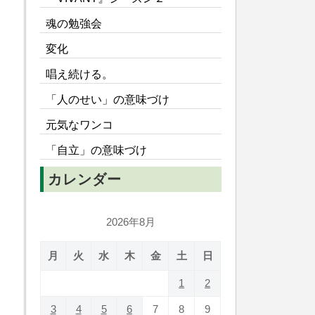
魂の勉強会
変化
唱え続ける。
「人のせい」の意味づけ
元気なワンコ
「自立」の意味づけ
カレンダー
2026年8月
月
火
水
木
金
土
日
1
2
3
4
5
6
7
8
9