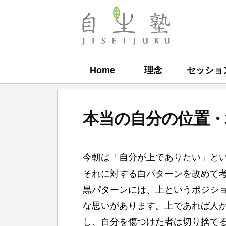
コ
ン
自
テ
生
ン
塾
Home
理念
セッショ
ツ
へ
ス
本当の自分の位置・
キ
ッ
b
プ
今朝は「自分が上でありたい」と
y
それに対する白パターンを改めて
自
黒パターンには、上というポジシ
生
な思いがあります。上であれば人
塾
し、自分を傷つけた者は切り捨て