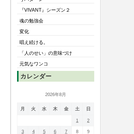
『VIVANT』シーズン２
魂の勉強会
変化
唱え続ける。
「人のせい」の意味づけ
元気なワンコ
カレンダー
2026年8月
月
火
水
木
金
土
日
1
2
3
4
5
6
7
8
9