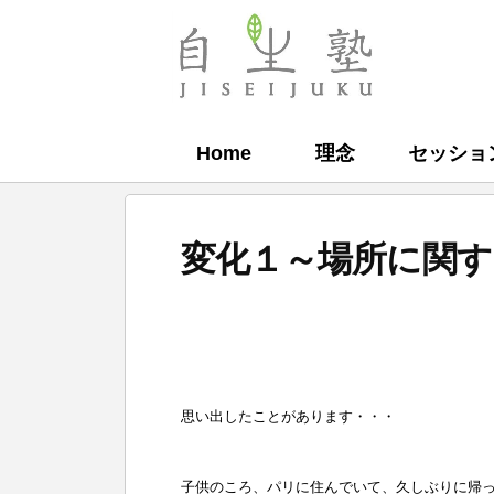
コ
ン
自
テ
生
ン
塾
Home
理念
セッショ
ツ
へ
ス
変化１～場所に関す
キ
ッ
b
プ
y
自
思い出したことがあります・・・
生
塾
子供のころ、パリに住んでいて、久しぶりに帰