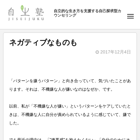
ュ
塾
コ
ー
自立的な生き方を支援する自己探求型カ
ン
ウンセリング
自
メ
テ
ニ
生
ュ
ン
塾
ー
ツ
ネガティブなものも
へ
2017年12月4日
ス
b
キ
y
ッ
自
プ
「パターンを嫌うパターン」と向き合っていて、気づいたことがあ
生
ります。それは、不機嫌な人が嫌いなのはなぜか、です。
塾
以前、私が「不機嫌な人が嫌い」というパターンをケアしていたと
きは、不機嫌な人に自分が責められているように感じていて、嫌で
した。
でも最近の理由は、「"嫌悪感"を抱えたくない」「自分のなかにそ