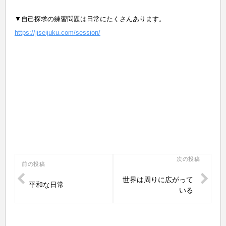
▼自己探求の練習問題は日常にたくさんあります
。
https://jiseijuku.com/session/
投
次の投稿
前の投稿
稿
世界は周りに広がって
平和な日常
ナ
いる
ビ
ゲ