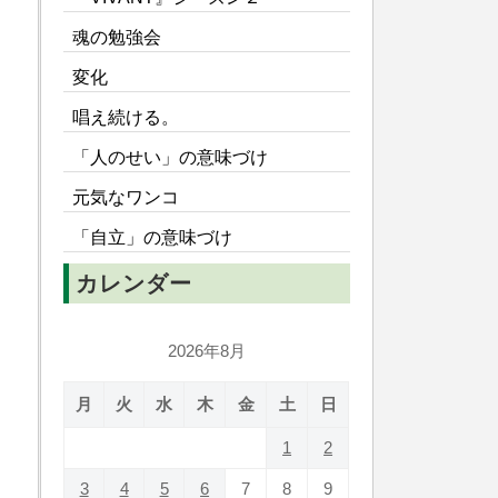
魂の勉強会
変化
唱え続ける。
「人のせい」の意味づけ
元気なワンコ
「自立」の意味づけ
カレンダー
2026年8月
月
火
水
木
金
土
日
1
2
3
4
5
6
7
8
9