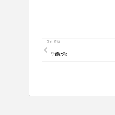
投
前の投稿
稿
季節は秋
ナ
ビ
ゲ
ー
シ
ョ
ン