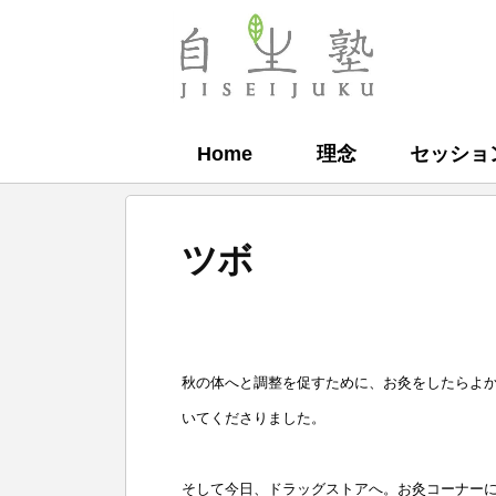
コ
ン
自
テ
生
ン
塾
Home
理念
セッショ
ツ
へ
ス
ツボ
キ
ッ
b
プ
y
秋の体へと調整を促すために、お灸をしたらよ
自
いてくださりました。
生
塾
そして今日、ドラッグストアへ。お灸コーナー