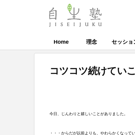
コ
ン
自
テ
生
ン
塾
Home
理念
セッショ
ツ
へ
ス
コツコツ続けていこ
キ
ッ
b
プ
y
自
今日、じんわりと嬉しいことがありました。
生
塾
・・・からだが以前よりも、やわらかくなって