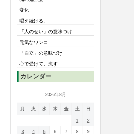
変化
唱え続ける。
「人のせい」の意味づけ
元気なワンコ
「自立」の意味づけ
心で受けて、流す
カレンダー
2026年8月
月
火
水
木
金
土
日
1
2
3
4
5
6
7
8
9