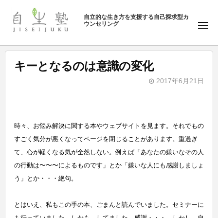
ュ
塾
コ
ー
自立的な生き方を支援する自己探求型カ
ン
ウンセリング
自
メ
テ
ニ
生
ュ
ン
塾
ー
ツ
キーとなるのは意識の変化
へ
2017年6月21日
ス
b
キ
y
ッ
自
プ
時々、お悩み解決に関する本やウェブサイトを見ます。それでもの
生
すごく気分が悪くなってページを閉じることがあります。重過ぎ
塾
て、心が軽くなる気が全然しない。例えば「あなたの嫌いなその人
の行動は〜〜〜によるものです」とか「嫌いな人にも感謝しましょ
う」とか・・・絶句。
とはいえ、私もこの手の本、ごまんと読んでいました。セミナーに
も行っていました。しかも、してました、感謝・・・。しかし、自