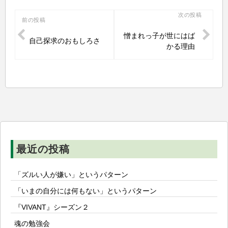
投
次の投稿
前の投稿
稿
憎まれっ子が世にはば
自己探求のおもしろさ
ナ
かる理由
ビ
ゲ
ー
シ
ョ
ン
最近の投稿
「ズルい人が嫌い」というパターン
「いまの自分には何もない」というパターン
『VIVANT』シーズン２
魂の勉強会