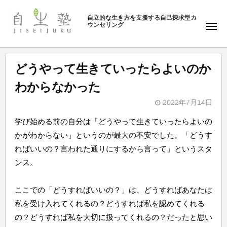
ュ
塾
コ
ー
自立的な生き方を支援する自己探求型カ
ン
ウンセリング
自
メ
テ
ニ
生
ュ
ン
塾
ー
ツ
どうやって生きていったらよいのか
へ
わからなかった
ス
キ
2022年7月14日
b
ッ
学び始める前の自分は「どうやって生きていったらよいの
y
プ
かがわからない」というのが最大の不安でした。「どうす
自
ればいいの？言われた通りにするから言って」というスタ
生
ンス。
塾
ここでの「どうすればいいの？」は、どうすればあなたは
私を受け入れてくれるの？どうすれば私を認めてくれる
の？どうすれば私を大切に扱ってくれるの？だったと思い