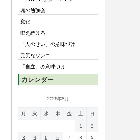
魂の勉強会
変化
唱え続ける。
「人のせい」の意味づけ
元気なワンコ
「自立」の意味づけ
カレンダー
2026年8月
月
火
水
木
金
土
日
1
2
3
4
5
6
7
8
9