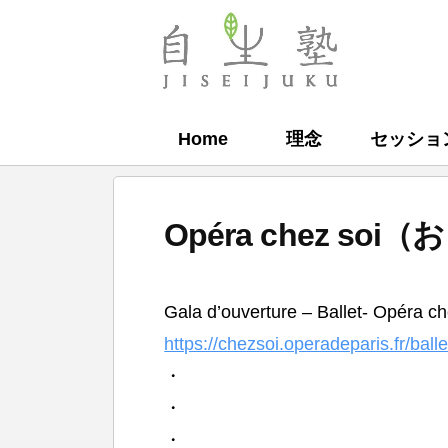
コ
ン
自
テ
生
ン
塾
Home
理念
セッショ
ツ
へ
ス
Opéra chez s
キ
ッ
b
プ
Gala d’ouverture – Ballet- Opéra ch
y
https://chezsoi.operadeparis.fr/ball
自
・
生
・
塾
・