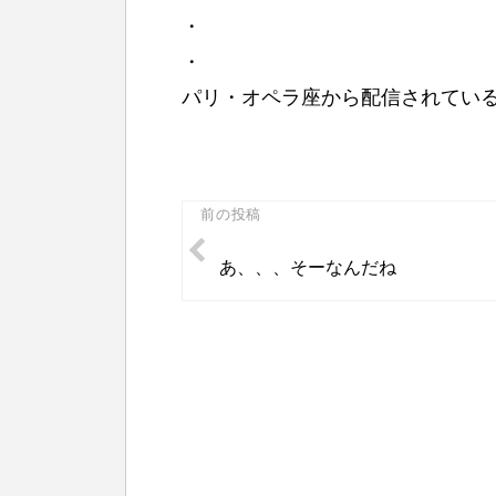
・
・
パリ・オペラ座から配信されてい
投
前の投稿
稿
あ、、、そーなんだね
ナ
ビ
ゲ
ー
シ
ョ