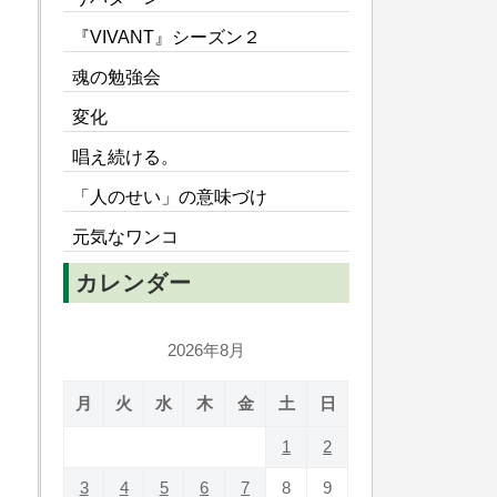
『VIVANT』シーズン２
魂の勉強会
変化
唱え続ける。
「人のせい」の意味づけ
元気なワンコ
カレンダー
2026年8月
月
火
水
木
金
土
日
1
2
3
4
5
6
7
8
9