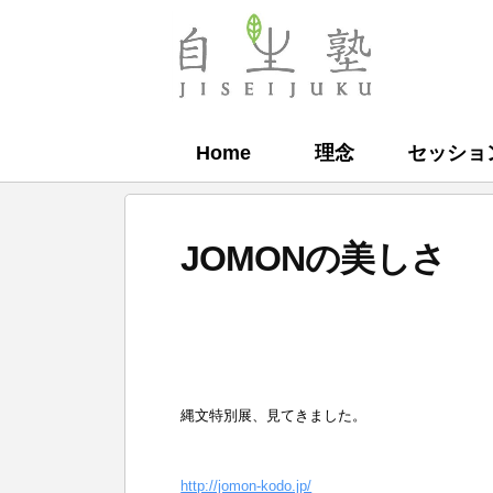
コ
ン
自
テ
生
ン
塾
Home
理念
セッショ
ツ
へ
ス
JOMONの美しさ
キ
ッ
b
プ
y
自
縄文特別展、見てきました。
生
塾
http://jomon-kodo.jp/