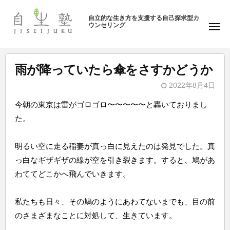
ュ
塾
コ
ー
自立的な生き方を支援する自己探求型カ
ン
ウンセリング
自
メ
テ
ニ
生
ュ
ン
塾
ー
ツ
雨が降っていたら傘をさすかどうか
へ
2022年8月4日
ス
b
キ
今朝の東京は雷がゴロゴロ〜〜〜〜〜と轟いておりまし
y
ッ
た。
自
プ
生
明るい空に走る稲妻が真っ白に見えたのは発見でした。真
塾
っ白なギザギザの線が空を引き裂きます。すると、鳩があ
わててどこかへ飛んでいきます。
私たちも日々、その鳩のようにあわてないまでも、目の前
のさまざまなことに対処して、生きています。