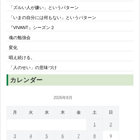
「ズルい人が嫌い」というパターン
「いまの自分には何もない」というパターン
『VIVANT』シーズン２
魂の勉強会
変化
唱え続ける。
「人のせい」の意味づけ
カレンダー
2026年8月
月
火
水
木
金
土
日
1
2
3
4
5
6
7
8
9