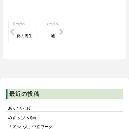
投
前の投稿
次の投稿
稿
夏の養生
嘘
ナ
ビ
ゲ
ー
シ
ョ
ン
最近の投稿
ありたい自分
めずらしい場面
「ズルい人」中立ワーク