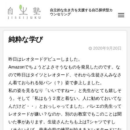
ュ
塾
コ
ー
自立的な生き方を支援する自己探求型カ
ン
ウンセリング
自
メ
テ
ニ
生
ュ
ン
塾
ー
ツ
純粋な学び
へ
2020年9月20日
ス
b
キ
昨日はレオタードデビューしました。
y
ッ
Amazonでちょうどよさそうなものを発見したのです。な
自
プ
ので昨日はタイツとレオタード、それから生徒さんみなさ
生
ん着ておられる短パン（？）姿で参上しました。
塾
私の姿を見るなり「いいですねー」と先生がとても嬉しそ
う。そして「私はもう２度と着ない。人に勧めておいてな
んだけど・・」とおっしゃってました。バレエの先生って
レオタードが嫌い？なのか、別のお教室でもこのことは聞
いた事があります。生徒さんたちも上はTシャツですし
（そういえば、発表会前の練習が始まるとレオタードにな