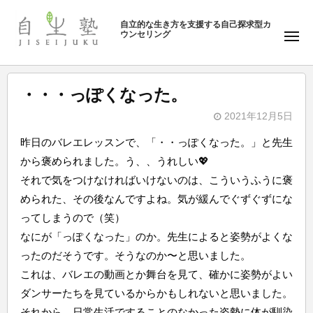
ュ
塾
コ
ー
自立的な生き方を支援する自己探求型カ
ン
ウンセリング
自
メ
テ
ニ
生
ュ
ン
塾
ー
ツ
・・・っぽくなった。
へ
2021年12月5日
ス
b
キ
昨日のバレエレッスンで、「・・っぽくなった。」と先生
y
ッ
から褒められました。う、、うれしい💖
自
プ
それで気をつけなければいけないのは、こういうふうに褒
生
められた、その後なんですよね。気が緩んでぐずぐずにな
塾
ってしまうので（笑）
なにが「っぽくなった」のか。先生によると姿勢がよくな
ったのだそうです。そうなのか〜と思いました。
これは、バレエの動画とか舞台を見て、確かに姿勢がよい
ダンサーたちを見ているからかもしれないと思いました。
それから、日常生活ですることのなかった姿勢に体が馴染