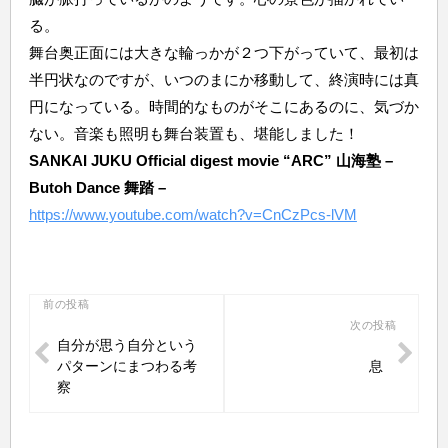
る。
舞台奥正面には大きな輪っかが２つ下がっていて、最初は
半円状なのですが、いつのまにか移動して、終演時には真
円になっている。時間的なものがそこにあるのに、気づか
ない。音楽も照明も舞台装置も、堪能しました！
SANKAI JUKU Official digest movie “ARC” 山海塾 –
Butoh Dance 舞踏 –
https://www.youtube.com/watch?v=CnCzPcs-lVM
投
前の投稿
次の投稿
稿
自分が思う自分という
ナ
パターンにまつわる考
息
ビ
察
ゲ
ー