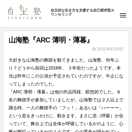
ュ
塾
コ
ー
自立的な生き方を支援する自己探求型カ
ン
ウンセリング
自
メ
テ
ニ
生
ュ
ン
塾
ー
ツ
山海塾『ARC 薄明・薄暮』
へ
2021年6月8日
ス
b
キ
大好きな山海塾の舞踏を観てきました。山海塾、何年ぶ
y
ッ
り？どうやら前回は2018年、 ３年前だったようです。本
自
プ
当は昨年にこの公演が予定されていたのですが、中止にな
生
ってしまったのでした。
塾
『ARC 薄明・薄暮』は他の作品同様、瞑想的でした。８
名の舞踏手が参加していましたが、山海塾では２人以上で
踊る時、一人の舞踏手の「フッ！」あるいは「ハーーー」
という息をきっかけに、動きます。まさに息（呼吸）が合
っていて、舞台上では全体が呼吸しているかのように、心
臓が脈打っているかのようです。心の景色が描かれてい