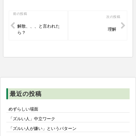
投
前の投稿
次の投稿
稿
解散、、、と言われた
理解
ナ
ら？
ビ
ゲ
ー
シ
ョ
ン
最近の投稿
めずらしい場面
「ズルい人」中立ワーク
「ズルい人が嫌い」というパターン