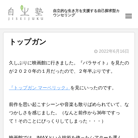
ュ
塾
コ
ー
自立的な生き方を支援する自己探求型カ
ン
ウンセリング
自
メ
テ
ニ
生
ュ
ン
塾
ー
ツ
トップガン
へ
2022年6月16日
ス
b
キ
久しぶりに映画館に行きました。『パラサイト』を見たの
y
ッ
が２０２０年の１月だったので、２年半ぶりです。
自
プ
生
『トップガン マーベリック』
を見にいったのです。
塾
前作を思い起こすシーンや音楽も散りばめられていて、な
つかしさを感じました。（なんと前作から36年ですっ
て！そのことにびっくりしてしまった・・・）
映画館では、IMAXという技術を使ったシアターを選ん