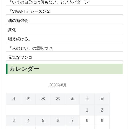
「いまの自分には何もない」というパターン
『VIVANT』シーズン２
魂の勉強会
変化
唱え続ける。
「人のせい」の意味づけ
元気なワンコ
カレンダー
2026年8月
月
火
水
木
金
土
日
1
2
3
4
5
6
7
8
9