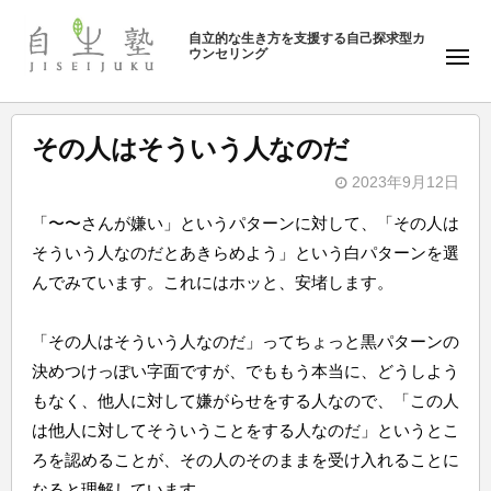
ュ
塾
コ
ー
自立的な生き方を支援する自己探求型カ
ン
ウンセリング
自
メ
テ
ニ
生
ュ
ン
塾
ー
ツ
その人はそういう人なのだ
へ
2023年9月12日
ス
b
キ
「〜〜さんが嫌い」というパターンに対して、「その人は
y
ッ
そういう人なのだとあきらめよう」という白パターンを選
自
プ
んでみています。これにはホッと、安堵します。
生
塾
「その人はそういう人なのだ」ってちょっと黒パターンの
決めつけっぽい字面ですが、でももう本当に、どうしよう
もなく、他人に対して嫌がらせをする人なので、「この人
は他人に対してそういうことをする人なのだ」というとこ
ろを認めることが、その人のそのままを受け入れることに
なると理解しています。