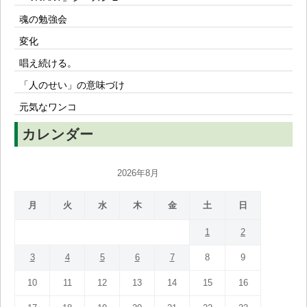
魂の勉強会
変化
唱え続ける。
「人のせい」の意味づけ
元気なワンコ
カレンダー
2026年8月
月
火
水
木
金
土
日
1
2
3
4
5
6
7
8
9
10
11
12
13
14
15
16