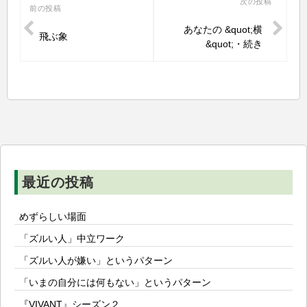
投
次の投稿
前の投稿
稿
あなたの &quot;横
飛ぶ象
ナ
&quot;・続き
ビ
ゲ
ー
シ
ョ
ン
最近の投稿
めずらしい場面
「ズルい人」中立ワーク
「ズルい人が嫌い」というパターン
「いまの自分には何もない」というパターン
『VIVANT』シーズン２