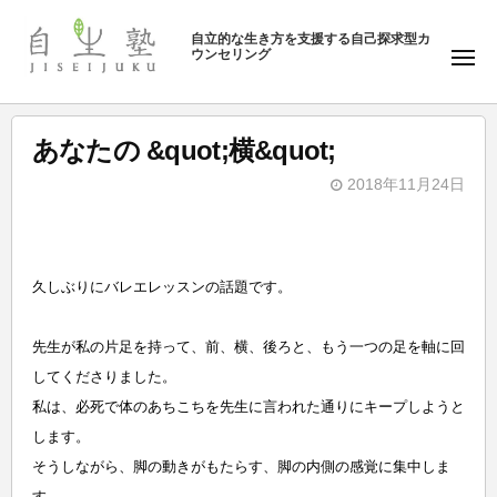
ュ
塾
コ
ー
自立的な生き方を支援する自己探求型カ
ン
ウンセリング
自
メ
テ
ニ
生
ュ
ン
塾
ー
ツ
あなたの &quot;横&quot;
へ
2018年11月24日
ス
b
キ
y
ッ
自
プ
久しぶりにバレエレッスンの話題です。
生
塾
先生が私の片足を持って、前、横、後ろと、もう一つの足を軸に回
してくださりました。
私は、必死で体のあちこちを先生に言われた通りにキープしようと
します。
そうしながら、脚の動きがもたらす、脚の内側の感覚に集中しま
す。