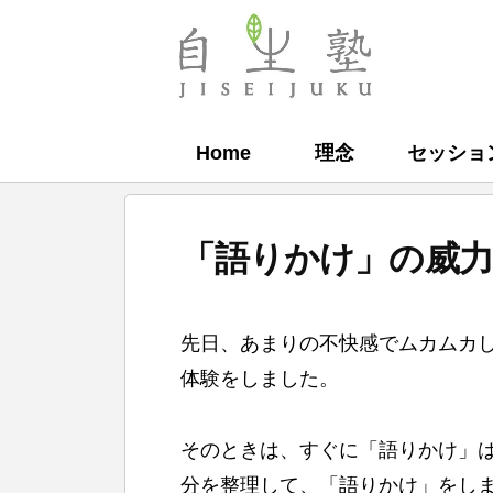
コ
ン
自
テ
生
ン
塾
Home
理念
セッショ
ツ
へ
ス
「語りかけ」の威
キ
ッ
b
プ
先日、あまりの不快感でムカムカ
y
体験をしました。
自
生
そのときは、すぐに「語りかけ」
塾
分を整理して、「語りかけ」をし