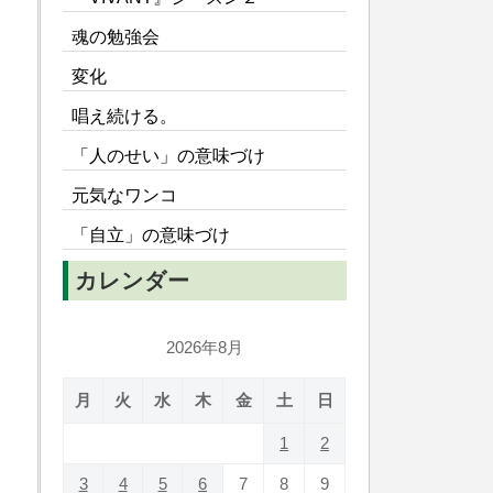
魂の勉強会
変化
唱え続ける。
「人のせい」の意味づけ
元気なワンコ
「自立」の意味づけ
カレンダー
2026年8月
月
火
水
木
金
土
日
1
2
3
4
5
6
7
8
9